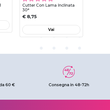
1
Cutter Con Lama Inclinata
Spatola 
30°
13x8 cm
€ 8,75
€ 9,06
Vai
 da 60 €
Consegna in 48-72h