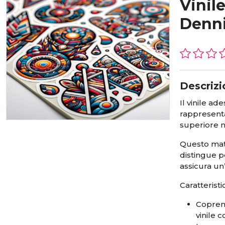
Vinil
Denn
Descrizi
Il vinile 
rappresenta
superiore n
Questo mate
distingue p
assicura un
Caratteristi
Coprenz
vinile 