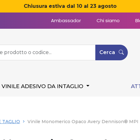
Chiusura estiva dal 10 al 23 agosto
Ambassador
Chi siamo
B
Cerca
VINILE ADESIVO DA INTAGLIO
AT
 TAGLIO
Vinile Monomerico Opaco Avery Dennison® MP