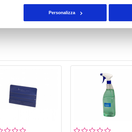
osi, è ottimo anche per la creazione di etichette
 personalizzate.
Personalizza