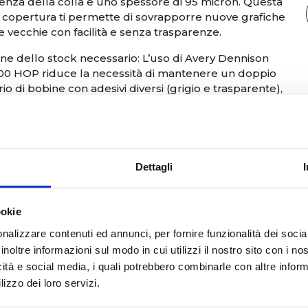
enza della colla e uno spessore di 95 micron. Questa
 copertura ti permette di sovrapporre nuove grafiche
e vecchie con facilità e senza trasparenze.
ne dello stock necessario: L’uso di Avery Dennison
00 HOP riduce la necessità di mantenere un doppio
rio di bobine con adesivi diversi (grigio e trasparente),
zando così gli spazi e i costi di magazzino.
 consigliate:
ioni interni ed esterni: Perfetto per dare vita a spazi
Dettagli
orazioni accattivanti sia in ambienti interni che esterni.
ità oromozionale di breve durata: Ideale per
ne pubblicitarie temporanee dove la qualità
ookie
mmagine è fondamentale.
 di grafiche: Aggiorna facilmente le tue vecchie
nalizzare contenuti ed annunci, per fornire funzionalità dei socia
e grazie alla capacità del materiale di coprire
inoltre informazioni sul modo in cui utilizzi il nostro sito con i n
amente i disegni sottostanti.
icità e social media, i quali potrebbero combinarle con altre inform
ione di vetrine: Trasforma le vetrine in punti focali
lizzo dei loro servizi.
i e informativi con grafiche di alta qualità.
ioni su superfici piane: Utilizzabile su tutti i materiali