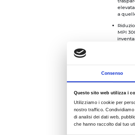
traspar
elevata
a quell
Riduzio
MPI 30
inventa
ottimiz
Applicazioni
Decoraz
Consenso
con dec
Pubblic
campag
Questo sito web utilizza i c
dell’i
Rinnovo
Utilizziamo i cookie per perso
grafich
nostro traffico. Condividiamo 
complet
di analisi dei dati web, pubbl
Decoraz
che hanno raccolto dal tuo uti
attraent
Applicaz