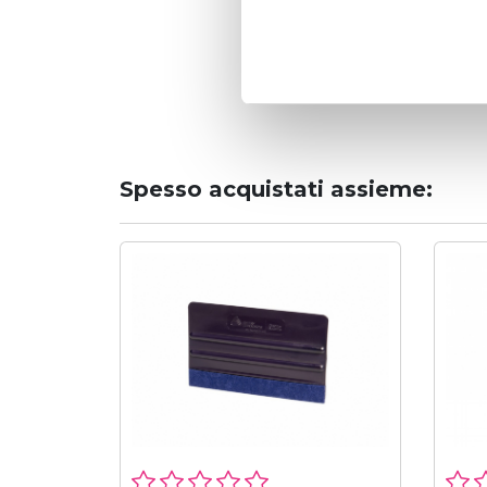
non por
adesive
Spesso acquistati assieme: