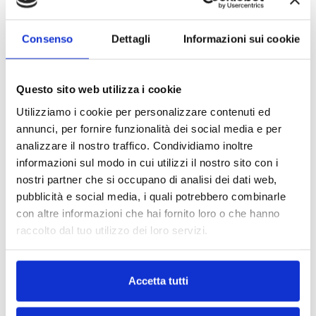
Scegliere CAD-COLOR SPORT FILM significa affidarsi a
213,50 €
Acquisto da 1 rt e oltre
un prodotto di punta nel settore dei materiali
Consenso
Dettagli
Informazioni sui cookie
termosaldabili, ideale per chi cerca efficienza, velocità
Totale:
213,50 €
e risultati impeccabili nella personalizzazione di
tessuti.
Questo sito web utilizza i cookie
Pagamenti sicuri: Contrassegno, Carta di
Utilizziamo i cookie per personalizzare contenuti ed
credito, PayPal.
annunci, per fornire funzionalità dei social media e per
analizzare il nostro traffico. Condividiamo inoltre
Spedizione gratis se spendi almeno 60€.
informazioni sul modo in cui utilizzi il nostro sito con i
nostri partner che si occupano di analisi dei dati web,
pubblicità e social media, i quali potrebbero combinarle
Spesso acquistati assieme:
con altre informazioni che hai fornito loro o che hanno
raccolto dal tuo utilizzo dei loro servizi.
Accetta tutti