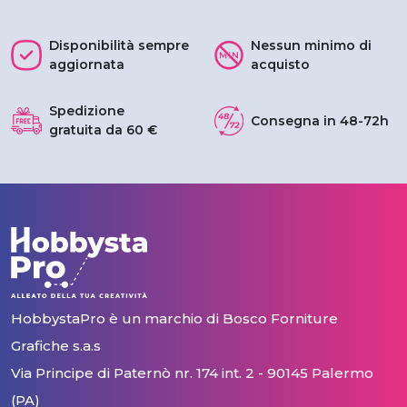
Disponibilità sempre
Nessun minimo di
aggiornata
acquisto
Spedizione
Consegna in 48-72h
gratuita da 60 €
HobbystaPro è un marchio di
Bosco Forniture
Grafiche s.a.s
Via Principe di Paternò nr. 174 int. 2
-
90145 Palermo
(PA)